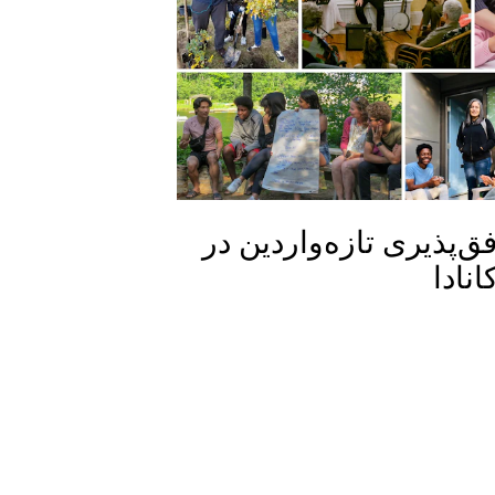
ق‌پذیری تازه‌واردین در
انادا