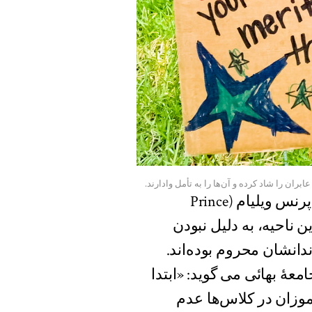
ابران را شاد کرده و آن‌ها را به تأمل وادارند.
چنین موانعی در بسیاری از مناطق از جمله در ناحیهٔ پرنس ویلیام (Prince
 این ناحیه، به دلیل نبودن
انشان محروم بوده‌اند.
عهٔ بهائی می گوید: «ابتدا
وزان در کلاس‌ها عدم