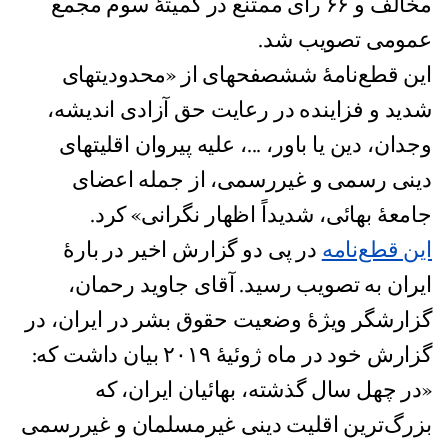
مخالف و ۶۶ رأی ممتنع در کمیتهٔ سوم مجمع
عمومی تصویب شد.
این قطع‌نامهٔ ششصفحهای از «محدودیتهای
شدید و فزاینده در رعایت حق آزادی اندیشه،
وجدان، دین یا باور، ...، علیه پیروان اقلیتهای
دینی رسمی و غیررسمی، از جمله اعضای
جامعۀ بهائی، شدیداً اظهار نگرانی» کرد.
این قطع‌نامه
در پی دو گزارش اخیر در بارۀ
ایران به تصویب رسید. آقای جاوید رحمان،
گزارشگر ویژۀ وضعیت حقوق بشر در ایران، در
گزارش خود در ماه ژوئیۀ ۲۰۱۹ بیان داشت که:
«در چهل سال گذشته، بهائیان ایران، که
بزرگ‌ترین اقلیت دینی غیرمسلمان و غیررسمی