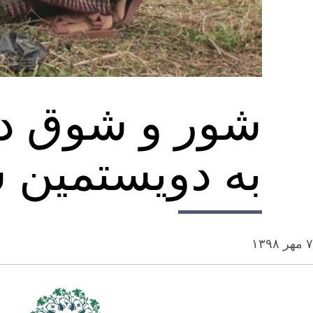
شور و شوق در
به دویستمین 
۷ مهر ۱۳۹۸