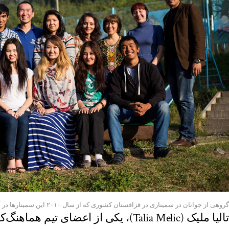
گروهی از جوانان در سمیناری در قزاقستان کشوری که از سال ۲۰۱۰ این سمینارها در آن برگزار میشود.
تالیا ملیک (Talia Melic)، یکی از اعضای 