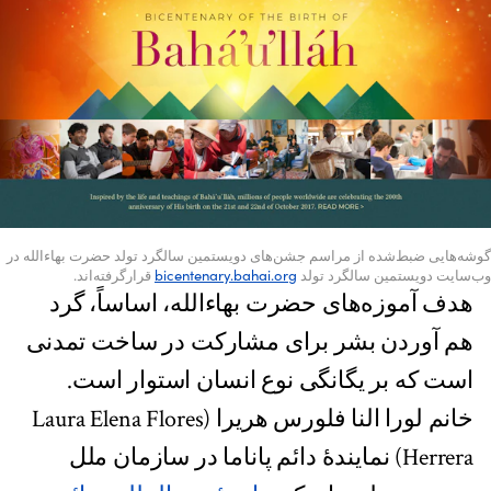
گوشه‌هایی ضبط‌شده از مراسم جشن‌های دویستمین سالگرد تولد حضرت بهاءالله در
وب‌سایت دویستمین سالگرد تولد
bicentenary.bahai.org
قرارگرفته‌اند.
هدف آموزه‌های حضرت بهاءالله، اساساً، گرد
هم آوردن بشر برای مشارکت در ساخت تمدنی
است که بر یگانگی نوع انسان استوار است.
خانم لورا النا فلورس هریرا (Laura Elena Flores
Herrera) نمایندۀ دائم پاناما در سازمان ملل