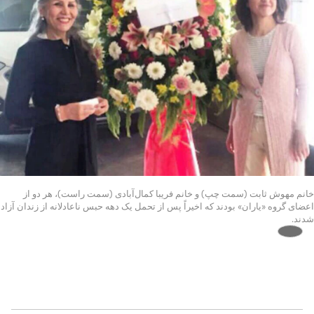
خانم مهوش ثابت (سمت چپ) و خانم فریبا کمال‌آبادی (سمت راست)، هر دو از
اعضای گروه «یاران» بودند که اخیراً پس از تحمل یک دهه حبس ناعادلانه از زندان آزاد
شدند.