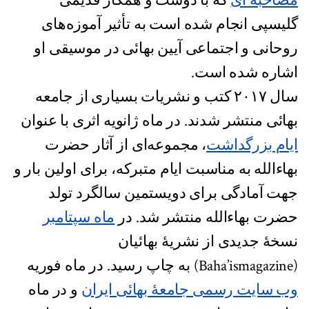
مصاحبه ای
که با دوست و همکار قدیمی
گلیسپی انجام شده است به تأثیر آموزه‌های
روحانی و اجتماعی آیین بهائی در موسیقی او
اشاره شده است.
سال ۲۰۱۷ کتب و نشریات بسیاری از جامعه
بهائی منتشر شدند. در ماه ژانویه اثری با عنوان
ایام بزرگداشت‌
، مجموعه‌ای از آثار حضرت
بهاءالله به مناسبت ایام متبرکه، برای اولین بار و
جهت آمادگی برای دویستمین سالگرد تولد
حضرت بهاءالله منتشر شد. در
ماه سپتامبر
نسخۀ جدیدی از نشریۀ بهائیان
(Baha’ismagazine) به چاپ رسید. در ماه فوریه
وب سایت رسمی جامعۀ بهائی ایران
و در ماه