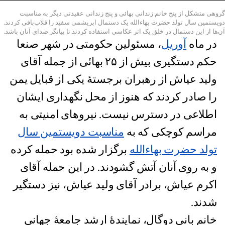
گروهی متشکل از پنج خانم زندانی بهائی و پنج زندانی عقیدتی دیگر به مناسبت
دویستمین سال تولد حضرت بهاءالله یک دستمال ابریشمی سفید را قلاب‌بافی کردند.
آن‌ها از این دستمال در خلق یک اثر عکاسی استفاده کردند تا بیانگر صدای آنان باشد.
در ماه
آوریل
، مسئولین حکومتی در شهر صنعا
حکم دستگیری بیش از ۲۵ بهائی از جمله آقای
ولید عیاش از رهبران برجستۀ یکی از قبایل یمن
را صادر کردند که هنوز از محل نگهداری ایشان
اطلاعی در دسترس نیست. نیروهای امنیتی به
مراسم کوچکی که به
مناسبت دویستمین سال
تولد حضرت بهاءالله
برگزار شده بود حمله کرده
و به روی آنان آتش گشودند. در این حمله آقای
اکرم عیاش، برادر آقای ولید عیاش، نیز دستگیر
شدند.
خانم بانی دوگال، نمایندۀ ارشد جامعۀ جهانی