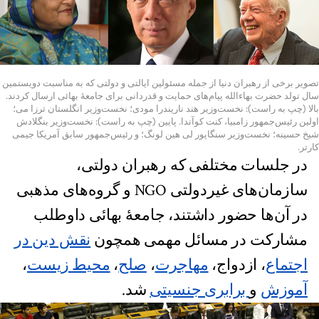
تصویر برخی از رهبران دنیا از جمله مسئولین ایالتی و دولتی که به مناسبت دویستمین
سال تولد حضرت بهاءالله پیام‌های حمایت و قدردانی برای جامعۀ بهائی ارسال کردند.
بالا (چپ به راست): نخست‌وزیر هند ناریندرا مودی؛ نخست‌وزیر انگلستان ترزا می؛
اولین رئیس‌جمهور زامبیا، کنت کوآندا. پایین (چپ به راست): نخست‌وزیر بنگلادش
شیخ حسینه؛ نخست‌وزیر سنگاپور لی هین لونگ؛ و رئیس‌جمهور سابق آمریکا جیمی
کارتر.
در جلسات مختلفی که رهبران دولتی،
سازمان‌های غیردولتی NGO و گروه‌های مذهبی
در آن‌ها حضور داشتند، جامعۀ بهائی داوطلب
مشارکت در مسائل مهمی همچون
نقش دین در
اجتماع
، ازدواج،
مهاجرت
،
صلح
،
محیط زیست
،
آموزش
و
برابری جنسیتی
شد.