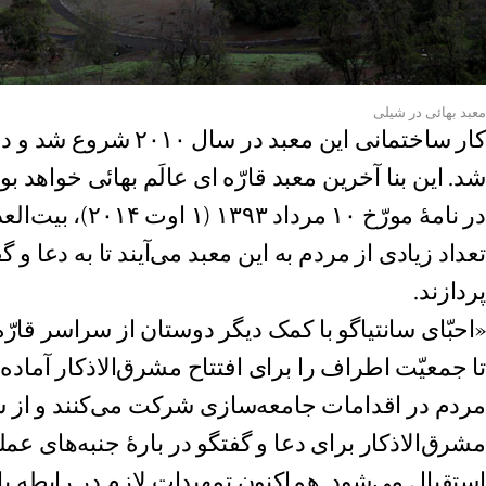
معبد بهائی در شیلی
شد. این بنا آخرین معبد قارّه ای عالَم بهائی خواهد بود
در نامۀ مورّخ ۱۰ مرد
تعداد زیادی از مردم به این معبد می‌آیند تا به دعا و 
پردازند.
«احبّای سانتیاگو با کمک دیگر دوستان از سراسر قارّۀ 
تا جمعیّت اطراف را برای افتتاح مشرق‌الاذکار آماده نم
مردم در اقدامات جامعه‌سازی شرکت می‌کنند و از سی
مشرق‌الاذکار برای دعا و گفتگو در بارۀ جنبه‌های ع
استقبال می‌شود. هم‌اکنون تمهیدات لازم در رابطه با ن