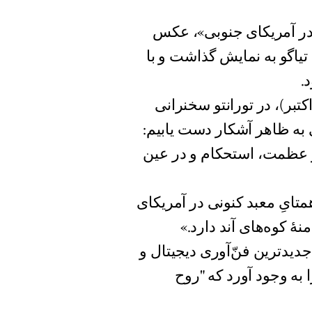
ی در آمریکای جنوبی»، عکس
تیاگو به نمایش گذاشت و با
.
ای حریری، که در روز افتتاح نمایشگاه، ۷ آبان (۲۹ اکتبر)، در تورانتو سخنرانی
ی به ظاهر آشکار دست یابیم:
 عظمت، استحکام و در عین
تایِ معبد کنونی در آمریکای
ۀ کوه‌های آند دارد.»
یدترین فنّ‌آوری دیجیتال و
ه وجود آورد که "روح