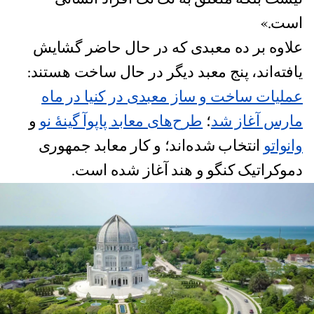
است.»
علاوه بر ده معبدی که در حال حاضر گشایش
یافته‌اند، پنج معبد دیگر در حال ساخت هستند:
عملیات ساخت و ساز معبدی در کنیا در ماه
مارس آغاز شد
؛
طرح‌‌های معابد پاپوآ گینهٔ نو
و
وانواتو
انتخاب شده‌اند؛ و کار معابد جمهوری
دموکراتیک کنگو و هند آغاز شده است.